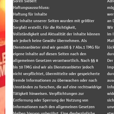
Sören Siebert
Adr
Haftungsausschluss:
mögl
Haftung für Inhalte
wer
Die Inhalte unserer Seiten wurden mit größter
an 
Sorgfalt erstellt. Für die Richtigkeit,
Wir
Vollständigkeit und Aktualität der Inhalte können
im 
wir jedoch keine Gewähr übernehmen. Als
Mai
Diensteanbieter sind wir gemäß § 7 Abs.1 TMG für
lüc
eigene Inhalte auf diesen Seiten nach den
durc
allgemeinen Gesetzen verantwortlich. Nach §§ 8
Der
bis 10 TMG sind wir als Diensteanbieter jedoch
Imp
nicht verpflichtet, übermittelte oder gespeicherte
dur
fremde Informationen zu überwachen oder nach
aus
Umständen zu forschen, die auf eine rechtswidrige
Inf
Tätigkeit hinweisen. Verpflichtungen zur
wid
Entfernung oder Sperrung der Nutzung von
sich
Informationen nach den allgemeinen Gesetzen
unv
bleiben hiervon unberührt. Eine diesbezügliche
etw