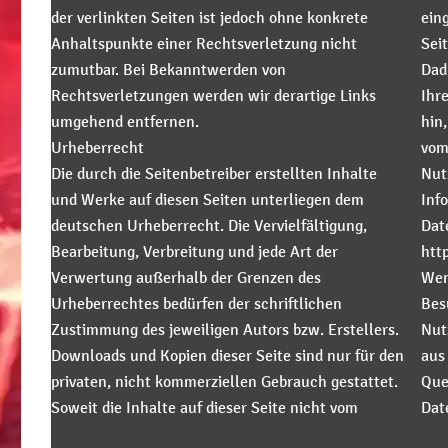
der verlinkten Seiten ist jedoch ohne konkrete
eing
Anhaltspunkte einer Rechtsverletzung nicht
Sei
zumutbar. Bei Bekanntwerden von
Dad
Rechtsverletzungen werden wir derartige Links
Ihr
umgehend entfernen.
hin,
Urheberrecht
vom
Die durch die Seitenbetreiber erstellten Inhalte
Nut
und Werke auf diesen Seiten unterliegen dem
Info
deutschen Urheberrecht. Die Vervielfältigung,
Dat
Bearbeitung, Verbreitung und jede Art der
htt
Verwertung außerhalb der Grenzen des
Wen
Urheberrechtes bedürfen der schriftlichen
Bes
Zustimmung des jeweiligen Autors bzw. Erstellers.
Nut
Downloads und Kopien dieser Seite sind nur für den
aus
privaten, nicht kommerziellen Gebrauch gestattet.
Que
Soweit die Inhalte auf dieser Seite nicht vom
Dat