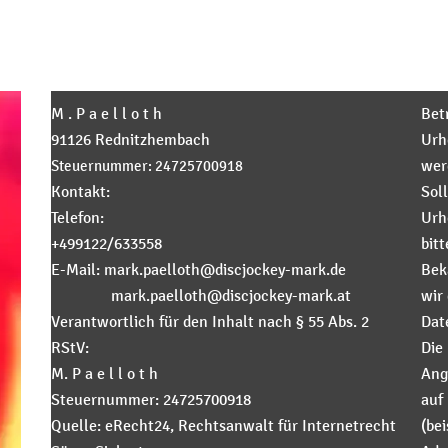
Impressum Angaben gemäß § 5 TMG
M . P a e l l o t h
Bet
91126 Rednitzhembach
Urh
Steuernummer: 24725700918
wer
Kontakt:
Sol
Telefon:
Urh
+499122/633558
bit
E-Mail: mark.paelloth@discjockey-mark.de
Bek
mark.paelloth@discjockey-mark.at
wir
Verantwortlich für den Inhalt nach § 55 Abs. 2
Dat
RStV:
Die
M. P a e l l o t h
Ang
Steuernummer: 24725700918
auf
Quelle: eRecht24, Rechtsanwalt für Internetrecht
(be