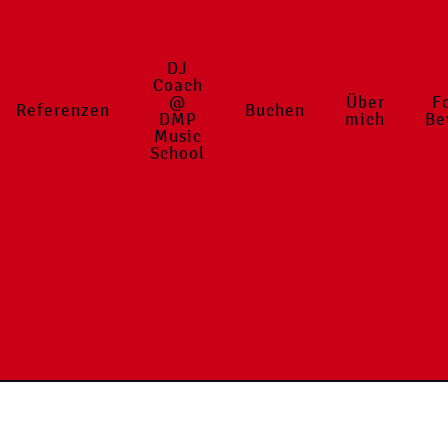
DJ
Coach
@
Über
F
Referenzen
Buchen
DMP
mich
Be
Music
School
Impressum