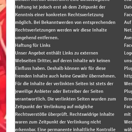
Haftung ist jedoch erst ab dem Zeitpunkt der
Dat
Kenntnis einer konkreten Rechtsverletzung
Fac
möglich. Bei Bekanntwerden von entsprechenden
Auf
Rechtsverletzungen werden wir diese Inhalte
Net
umgehend entfernen.
Ave
Haftung für Links
Fac
Unser Angebot enthält Links zu externen
Log
Webseiten Dritter, auf deren Inhalte wir keinen
uns
Einfluss haben. Deshalb können wir für diese
Plug
fremden Inhalte auch keine Gewähr übernehmen.
htt
Für die Inhalte der verlinkten Seiten ist stets der
Wen
jeweilige Anbieter oder Betreiber der Seiten
Plu
verantwortlich. Die verlinkten Seiten wurden zum
Bro
Zeitpunkt der Verlinkung auf mögliche
Fac
Rechtsverstöße überprüft. Rechtswidrige Inhalte
mit
waren zum Zeitpunkt der Verlinkung nicht
Wen
erkennbar. Eine permanente inhaltliche Kontrolle
wäh