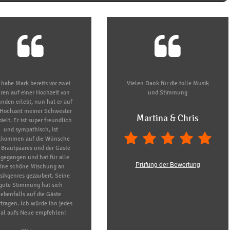
 habe Mark bereits vor zwei
Vielen Dank für die tolle Musik
ren auf einer Hochzeit von
und Stimmung
nden erlebt, nun hat er auf
 Hochzeit meiner Schwester
Martina & Chris
ielt. Er ist super freundlich
und sympathisch, ist
llkommen auf die Wünsche
 Brautpaares und der Gäste
ngegangen und hat für alle
Prüfung der Bewertung
ine schöne Mischung an
ikgenres gezaubert. Seine
gute Stimmung hat sich
ebenfalls auf die Gäste
tragen. Ich würde ihn jedes
al aufs Neue empfehlen!