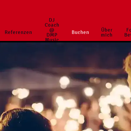
DJ
Coach
@
Über
F
Referenzen
Buchen
DMP
mich
Be
Music
School