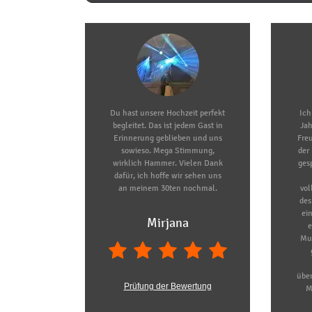
Du hast unsere Hochzeit perfekt
Ich
begleitet. Das ist jedem Gast in
Jah
Erinnerung geblieben und uns
Freu
sowieso. Mega Stimmung,
der
wirklich Hammer. Vielen Dank
gesp
dafür, ich hoffe wir sehen uns
an meinem 30ten nochmal.
vo
des
ei
Mirjana
e
Mus
über
Prüfung der Bewertung
M