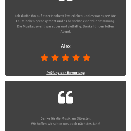
Ich durfte ihn auf einer Hochzeit live erleben und es war super! Die
Leute haben gerne getanzt und es herrschte eine tolle Stimmung.
Die Musikauswahl war super und vielfältig. Danke für den tollen
Abend.
Alex
Prüfung der Bewertung
Danke für die Musik am Silvester.
Wir hoffen wir sehen uns auch nächstes Jahr?