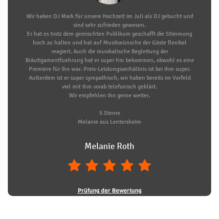
Wir haben DJ Mark für unsere Hochzeit im Juli als DJ gebucht und
sind sehr zufrieden gewesen.
Er hat es trotz dem gemischten Publikum geschafft die Stimmung
hoch zu halten und hat auf Musikwünsche der Gäste flexibel
reagiert. Auch die musikalische Begleitung der
Bräutigamentfuehrung hat er super hin bekommen, obwohl es eine
Premiere für ihn war. Preis-Leistungsverhältnis ist bei ihm super.
Außerdem ist er super sympathisch, wir haben bereits im Vorfeld
viel mit ihm vorab telefonisch geklärt.
Wir empfehlen ihn gerne weiter.
5 Sterne
Melanie aus Lentersheim
Melanie Roth
Prüfung der Bewertung