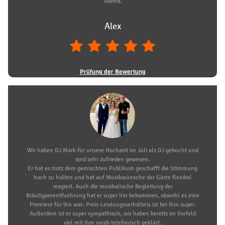
Abend.
Alex
Prüfung der Bewertung
Wir haben DJ Mark für unsere Hochzeit im Juli als DJ gebucht und
sind sehr zufrieden gewesen.
Er hat es trotz dem gemischten Publikum geschafft die Stimmung
hoch zu halten und hat auf Musikwünsche der Gäste flexibel
reagiert. Auch die musikalische Begleitung der
Bräutigamentfuehrung hat er super hin bekommen, obwohl es eine
Premiere für ihn war. Preis-Leistungsverhältnis ist bei ihm super.
Außerdem ist er super sympathisch, wir haben bereits im Vorfeld
viel mit ihm vorab telefonisch geklärt.