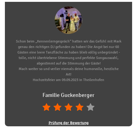
Schon beim „Kennenlerngespräch“ hatten wir das Gefühl mit Mark
genau den richtigen DJ gefunden zu haben! Die Angst bei nur 60
Gästen eine leere Tanzfläche zu haben blieb völlig unbegründet -
tolle, nicht übertriebene Stimmung und perfekte Songauswahl,
abgestimmt auf die Stimmung der Gäste!
Mach weiter so und verlier niemals deine humorvolle, herzliche
Art!
Hochzeitsfeier am 09.09.2023 in Theilenhofen
Familie Guckenberger
Prüfung der Bewertung