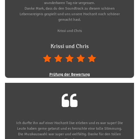
wunderbaren Tag nie vergessen.
Danke Mark, dass du den Soundtrack zu diesem schönen
Lebensereignis gespielt und uns unsere Hochzeit noch schöner
gemacht hast.
Krissi und Chris
Krissi und Chris
Prüfung der Bewertung
Ich durfte ihn auf einer Hochzeit live erleben und es war super! Die
Leute haben gerne getanzt und es herrschte eine tolle Stimmung.
Die Musikauswahl war super und vielfältig. Danke für den tollen