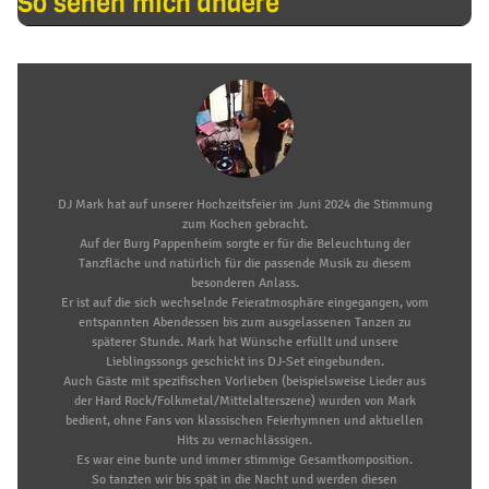
So sehen mich andere
DJ Mark hat auf unserer Hochzeitsfeier im Juni 2024 die Stimmung
zum Kochen gebracht.
Auf der Burg Pappenheim sorgte er für die Beleuchtung der
Tanzfläche und natürlich für die passende Musik zu diesem
besonderen Anlass.
Er ist auf die sich wechselnde Feieratmosphäre eingegangen, vom
entspannten Abendessen bis zum ausgelassenen Tanzen zu
späterer Stunde. Mark hat Wünsche erfüllt und unsere
Lieblingssongs geschickt ins DJ-Set eingebunden.
Auch Gäste mit spezifischen Vorlieben (beispielsweise Lieder aus
der Hard Rock/Folkmetal/Mittelalterszene) wurden von Mark
bedient, ohne Fans von klassischen Feierhymnen und aktuellen
Hits zu vernachlässigen.
Es war eine bunte und immer stimmige Gesamtkomposition.
So tanzten wir bis spät in die Nacht und werden diesen